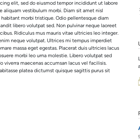
cing elit, sed do eiusmod tempor incididunt ut labore
ue aliquam vestibulum morbi. Diam sit amet nisl
 habitant morbi tristique. Odio pellentesque diam
ndit libero volutpat sed. Non pulvinar neque laoreet
ibus. Ridiculus mus mauris vitae ultricies leo integer.
enim neque volutpat. Ultrices mi tempus imperdiet
nare massa eget egestas. Placerat duis ultricies lacus
 posuere morbi leo urna molestie. Libero volutpat sed
o viverra maecenas accumsan lacus vel facilisis.
bitasse platea dictumst quisque sagittis purus sit